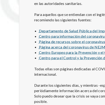
en las autoridades sanitarias.
Para aquellos que se entiendan con el ingl
recomiendo las siguientes fuentes:
Departamento de Salud Pública del Imp
Centro para información del coronaviru
Página de recursos sobre el coronaviru
Página acerca del coronavirus de NEJ
Centro Europeo para la Prevención y el
Centro para el Control y la Prevención
Todas ellas son páginas dedicadas al COV
internacional.
Durante los siguientes días, y mientras -e
periódiamente información acerca del coron
Solo puedo desear que la crisis se vaya co
posible.