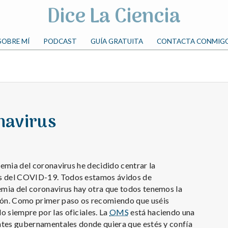
Dice La Ciencia
SOBRE MÍ
PODCAST
GUÍA GRATUITA
CONTACTA CONMIG
navirus
demia del coronavirus he decidido centrar la
os del COVID-19. Todos estamos ávidos de
emia del coronavirus hay otra que todos tenemos la
ción. Como primer paso os recomiendo que uséis
 siempre por las oficiales. La
OMS
está haciendo una
entes gubernamentales donde quiera que estés y confía