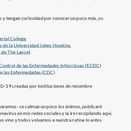
és y tengan curiosidad por conocer un poco más, os
erial College
s de la Universidad Johns Hopkins
s de The Lancet
M
 Control de las Enfermedades Infecciosas (ECDC)
 de las Enfermedades (CDC)
ID-19 creadas por instituciones de renombre
speramos- se calman un poco los ánimos, publicaré
avirus en mis redes sociales y la iré recopilando aquí.
mo vino y todos volvamos a nuestra rutina lo antes