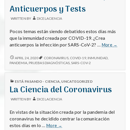
transmisió
TRANSMISIÓN
Anticuerpos y Tests
del
DEL
virus?
VIRUS?
WRITTEN BY
DICELACIENCIA
Pocos temas están siendo debatidos estos días más
que la inmunidad creada por COVID-19. ¿Crea
Coronavi
anticuerpos la infección por SARS-CoV-2? …
More
→
Inmunida
Anticue
CORONAVIRUS:
APRIL 24, 2020
CORONAVIRUS
,
COVID-19
,
INMUNIDAD
,
INMUNIDAD,
y
PANDEMIA
,
PRUEBAS DIAGNÓSTICAS
,
SARS-COV-2
ANTICUERPOS
Tests
Y
TESTS
PUBLISHED
ESTÁ PASANDO - CIENCIA
,
UNCATEGORIZED
IN
La Ciencia del Coronavirus
WRITTEN BY
DICELACIENCIA
En vistas de la situación creada por la pandemia del
coronavirus he decidido centrar la comunicación
La
estos días en lo …
More
→