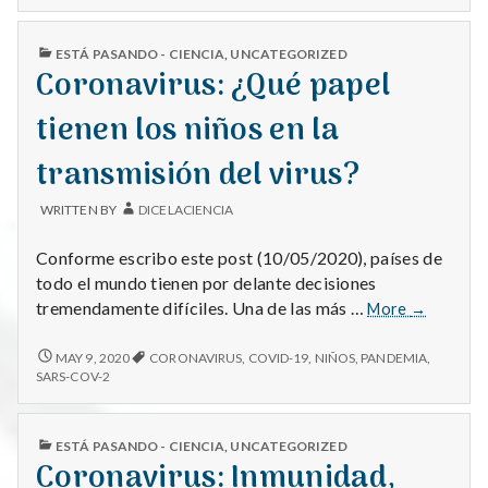
CORONAVIRUS
PUBLISHED
ESTÁ PASANDO - CIENCIA
,
UNCATEGORIZED
IN
Coronavirus: ¿Qué papel
tienen los niños en la
transmisión del virus?
WRITTEN BY
DICELACIENCIA
Conforme escribo este post (10/05/2020), países de
todo el mundo tienen por delante decisiones
Coronavir
tremendamente difíciles. Una de las más …
More
→
¿Qué
papel
CORONAVIRUS:
MAY 9, 2020
CORONAVIRUS
,
COVID-19
,
NIÑOS
,
PANDEMIA
,
¿QUÉ
tienen
SARS-COV-2
PAPEL
los
TIENEN
niños
LOS
PUBLISHED
en
ESTÁ PASANDO - CIENCIA
,
UNCATEGORIZED
NIÑOS
IN
Coronavirus: Inmunidad,
la
EN
LA