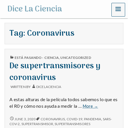
MENU
Dice La Ciencia
Tag:
Coronavirus
PUBLISHED
ESTÁ PASANDO - CIENCIA
,
UNCATEGORIZED
IN
De supertransmisores y
coronavirus
WRITTEN BY
DICELACIENCIA
A estas alturas de la película todos sabemos lo que es
De
el R0 y cómo nos ayuda a medir la …
More
→
supertransmisor
y
DE
JUNE 3, 2020
CORONAVIRUS
,
COVID-19
,
PANDEMIA
,
SARS-
SUPERTRANSMISORES
coronavirus
COV-2
,
SUPERTRANSMISOR
,
SUPERTRANSMISORES
Y