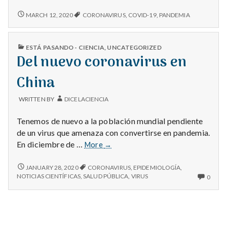
Ciencia
del
LA
MARCH 12, 2020
CORONAVIRUS
,
COVID-19
,
PANDEMIA
CIENCIA
Coronavirus
DEL
CORONAVIRUS
PUBLISHED
ESTÁ PASANDO - CIENCIA
,
UNCATEGORIZED
IN
Del nuevo coronavirus en
China
WRITTEN BY
DICELACIENCIA
Tenemos de nuevo a la población mundial pendiente
de un virus que amenaza con convertirse en pandemia.
Del
En diciembre de …
More
→
nuevo
coronavirus
DEL
JANUARY 28, 2020
CORONAVIRUS
,
EPIDEMIOLOGÍA
,
NUEVO
en
NO
NOTICIAS CIENTÍFICAS
,
SALUD PÚBLICA
,
VIRUS
0
CORONAVIRUS
COM
China
EN
ON
CHINA
DEL
NUE
CORO