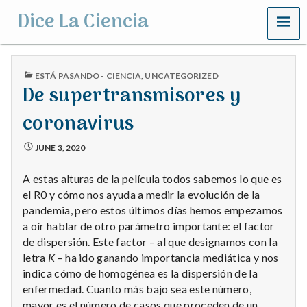
MENU
Dice La Ciencia
PUBLISHED
ESTÁ PASANDO - CIENCIA
,
UNCATEGORIZED
IN
De supertransmisores y
coronavirus
JUNE 3, 2020
A estas alturas de la película todos sabemos lo que es
el R0 y cómo nos ayuda a medir la evolución de la
pandemia, pero estos últimos días hemos empezamos
a oír hablar de otro parámetro importante: el factor
de dispersión. Este factor – al que designamos con la
letra
K
– ha ido ganando importancia mediática y nos
indica cómo de homogénea es la dispersión de la
enfermedad. Cuanto más bajo sea este número,
mayor es el número de casos que proceden de un