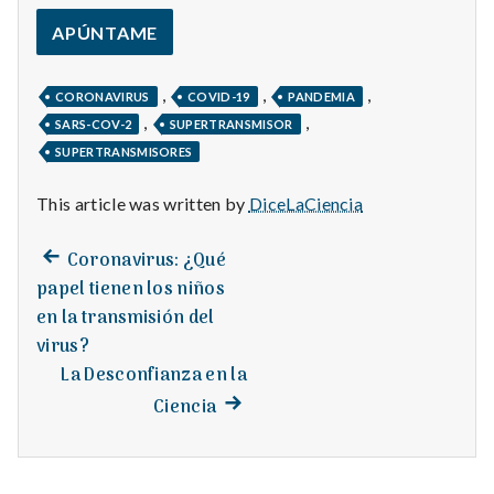
,
,
,
CORONAVIRUS
COVID-19
PANDEMIA
,
,
SARS-COV-2
SUPERTRANSMISOR
SUPERTRANSMISORES
This article was written by
DiceLaCiencia
Previous
Post
Coronavirus: ¿Qué
post:
papel tienen los niños
navigation
en la transmisión del
virus?
La Desconfianza en la
Next
Ciencia
post: