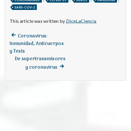
SARS-COV-2
This article was written by
DiceLaCiencia
Previous
Post
Coronavirus:
post:
Inmunidad, Anticuerpos
navigation
y Tests
De supertransmisores
Next
y coronavirus
post: