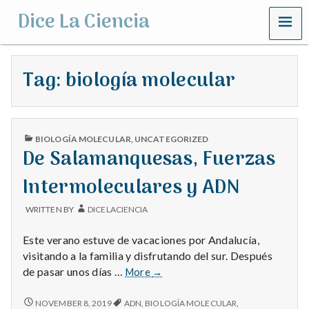
MENU
Dice La Ciencia
Tag:
biología molecular
PUBLISHED
BIOLOGÍA MOLECULAR
,
UNCATEGORIZED
IN
De Salamanquesas, Fuerzas
Intermoleculares y ADN
WRITTEN BY
DICELACIENCIA
Este verano estuve de vacaciones por Andalucía,
visitando a la familia y disfrutando del sur. Después
De
de pasar unos días …
More
→
Salamanquesas,
Fuerzas
DE
NOVEMBER 8, 2019
ADN
,
BIOLOGÍA MOLECULAR
,