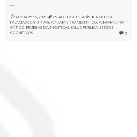
De
→
pruebas
diagnósticas
DE
JANUARY 15, 2020
ESTADÍSTICA
,
ESTADÍSTICA MÉDICA
,
PRUEBAS
y
FALACIAS COGNITIVAS
,
PENSAMIENTO CIENTÍFICO
,
PENSAMIENTO
DIAGNÓSTICAS
CRÍTICO
,
PRUEBAS DIAGNÓSTICAS
,
SALUD PÚBLICA
,
SESGOS
percepción
Y
NO
COGNITIVOS
0
de
PERCEPCIÓN
COM
probabilidades
DE
ON
PROBABILIDADES
DE
PRUE
DIAG
Y
PERC
DE
PROB